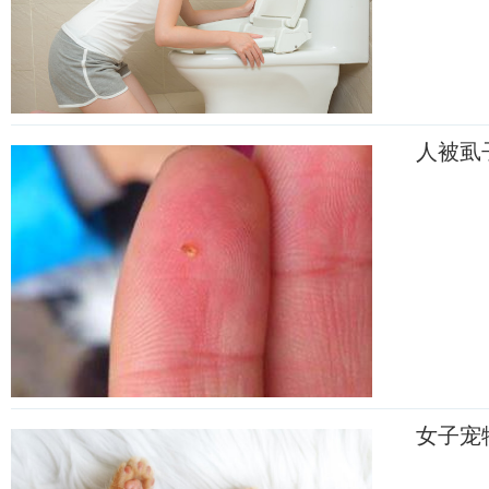
人被虱
女子宠