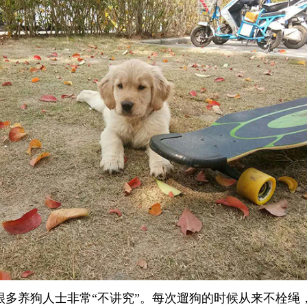
很多养狗人士非常“不讲究”。每次遛狗的时候从来不栓绳