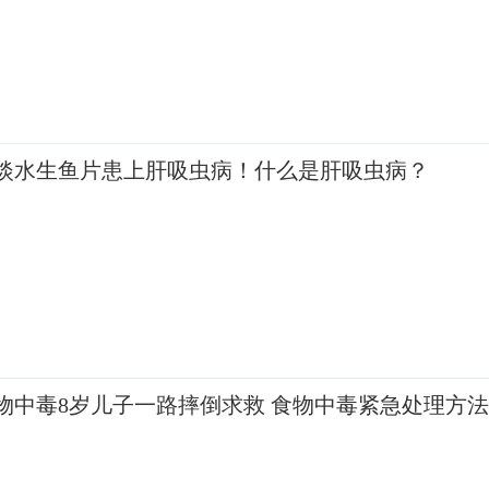
淡水生鱼片患上肝吸虫病！什么是肝吸虫病？
物中毒8岁儿子一路摔倒求救 食物中毒紧急处理方