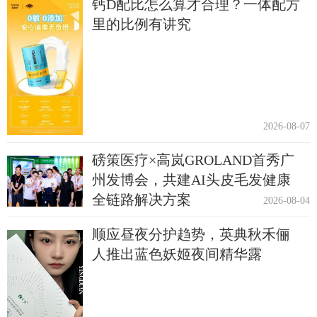
钙D配比怎么算才合理？一体配方
里的比例有讲究
2026-08-07
磅策医疗×高岚GROLAND首秀广
州发博会，共建AI头皮毛发健康
全链路解决方案
2026-08-04
顺应昼夜分护趋势，英典秋禾俪
人推出蓝色妖姬夜间精华露