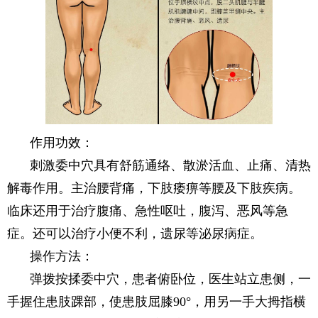
作用功效：
刺激委中穴具有舒筋通络、散淤活血、止痛、清热
解毒作用。主治腰背痛，下肢痿痹等腰及下肢疾病。
临床还用于治疗腹痛、急性呕吐，腹泻、恶风等急
症。还可以治疗小便不利，遗尿等泌尿病症。
操作方法：
弹拨按揉委中穴，患者俯卧位，医生站立患侧，一
手握住患肢踝部，使患肢屈膝90°，用另一手大拇指横