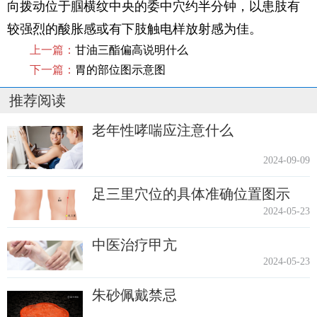
向拨动位于腘横纹中央的委中穴约半分钟，以患肢有
较强烈的酸胀感或有下肢触电样放射感为佳。
上一篇：
甘油三酯偏高说明什么
下一篇：
胃的部位图示意图
推荐阅读
老年性哮喘应注意什么
2024-09-09
足三里穴位的具体准确位置图示
2024-05-23
中医治疗甲亢
2024-05-23
朱砂佩戴禁忌