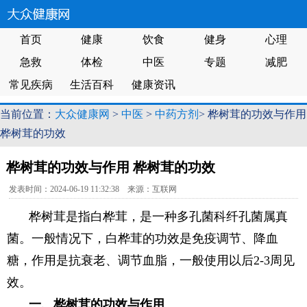
首页
健康
饮食
健身
心理
急救
体检
中医
专题
减肥
常见疾病
生活百科
健康资讯
当前位置：
大众健康网
>
中医
>
中药方剂
> 桦树茸的功效与作用
桦树茸的功效
桦树茸的功效与作用 桦树茸的功效
发表时间：2024-06-19 11:32:38 来源：互联网
桦树茸是指白桦茸，是一种多孔菌科纤孔菌属真
菌。一般情况下，白桦茸的功效是免疫调节、降血
糖，作用是抗衰老、调节血脂，一般使用以后2-3周见
效。
一、桦树茸的功效与作用