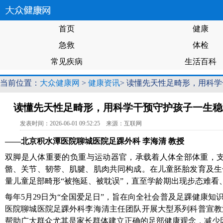
首页
健康
急救
体检
常见疾病
生活百科
当前位置：
大众健康网
>
健康资讯
> 读懂先天性足畸形，用科
读懂先天性足畸形，用科学干预守护孩子一生稳
发表时间：2026-06-01 09:52:25 来源：互联网
——北京积水潭医院聊城医院足踝外科 李海清
教授
双脚是人体重要的负重与运动器官，承载着人体全部体重，
骼、关节、韧带、肌腱、肌肉共同构成。在儿童胚胎发育及生
量儿童足部畸形“被拖延、被耽误”，直至学龄期出现步态难
每年5月29日为“全国爱足日”，旨在向全社会普及足踝健康
医院聊城医院足踝外科李海清主任团队
开展大型系列科普宣教
帮助广大群众尤其是家长群体建立正确的足部健康观念，减少