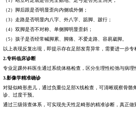
（
1）
站立时足底是否完全贴地、足弓是否完全消失；
（
2）
脚后跟是否明显歪向内侧或外侧；
（
3）
走路是否明显内八字、外八字、踮脚、跛行；
（
4）
双脚是否不对称、单侧脚明显歪斜；
（
5）
孩子是否经常喊脚累、脚痛、不爱走路、容易崴脚。
以上表现反复出现，即提示存在足部发育异常，需要进一步专
2.
专科临床诊断
专业足踝外科医生通过系统体格检查，区分生理性松弛与病理
3.
影像学精准确诊
对疑似畸形患儿，通过负重位足部X线检查，可清晰观察骨骼
诊、过度干预。
通过三级筛查体系，可实现先天性足畸形的精准诊断，真正做到