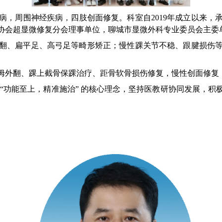
病
，
周围神经疾病，四肢创面修复
。
科室自2019年成立以来
协会超显微修复分会理事单位，聊城市显微外科专业委员会主委
翻、扁平足、高弓足等畸形矫正；慢性踝关节不稳、跟腱损伤
拇外翻、踝上截骨保踝治疗、距骨软骨损伤修复
，
慢性创面修复
“功能至上，精准施治” 的核心理念，坚持医教研协同发展，