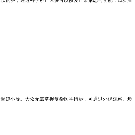
软松弛，通过科学矫正大多可以恢复正常形态与功能；13岁后
跖骨短小
等。大众无需掌握复杂医学指标，可通过外观观察、步