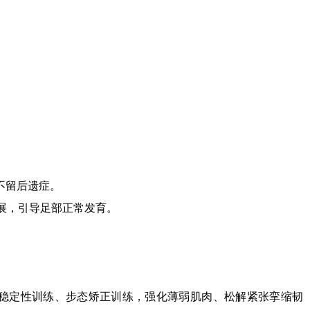
不留后遗症。
展，引导足部正常发育。
稳定性训练、步态矫正训练，强化薄弱肌肉、松解紧张挛缩韧