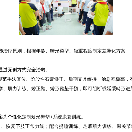
梯治疗原则，根据年龄、畸形类型、轻重程度制定差异化方案。
通过无创方式完全治愈。
规范手法复位、阶段性石膏矫正、后期支具维持，治愈率极高，
摩、肌力训练、矫正鞋、矫形鞋垫干预，即可阻断
或延缓
畸形进
案为个性化定制矫形鞋垫+系统康复训练。
力、恢复下肢正常力线；配合提踵训练、足底肌力训练、踝关节