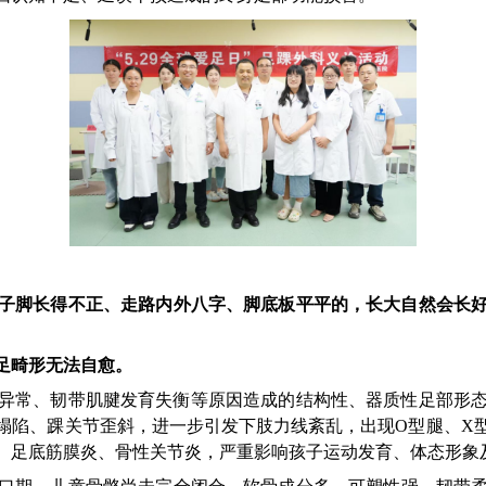
子脚长得不正、走路内外八字、脚底板平平的，长大自然会长
足畸形无法自愈
。
异常、韧带肌腱发育失衡等原因造成的结构性、器质性足部形
塌陷、踝关节歪斜，进一步引发下肢力线紊乱，出现O型腿、X
、足底筋膜炎、骨性关节炎，严重影响孩子运动发育、体态形象