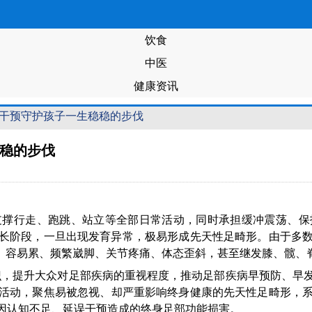
饮食
中医
健康资讯
学干预守护孩子一生稳稳的步伐
稳的步伐
支撑行走、跑跳、站立等全部日常活动，同时承担缓冲震荡、保
长阶段，一旦出现发育异常，极易形成先天性足畸形。由于多
看、容易累、频繁崴脚、关节疼痛、体态歪斜，甚至继发膝、髋、
知识，提升大众对足部疾病的重视程度，推动足部疾病早预防、
活动，聚焦易
被
忽视、却严重影响终身健康的先天性足畸形，
因认知不足、延误干预造成的终身足部功能损害。