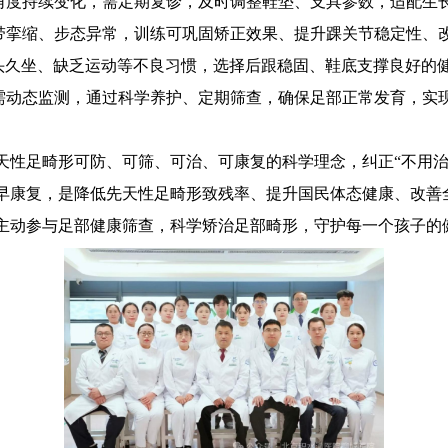
角度持续变化，需定期复诊，及时调整鞋垫、支具参数，适配生
带挛缩、步态异常，训练可巩固矫正效果、提升踝关节稳定性、
头久坐、缺乏运动等不良习惯，选择后跟稳固、鞋底支撑良好的
均需动态监测，通过科学养护、定期筛查，确保足部正常发育，实
天性足畸形可防、可筛、可治、可康复的科学理念，纠正“不用治
早康复，是降低先天性足畸形致残率、提升国民体态健康、改善
主动参与足部健康筛查，科学矫治足部畸形，守护每一个孩子的