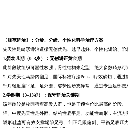
【
规范矫治
】
：分龄、分级、个性化科学治疗方案
先天性足畸形矫治遵循无创优先、越早越好、个性化矫治、阶
1.
婴幼儿期（0–3岁）：无创矫正黄金期
此阶段软组织可塑性极强，骨性结构未定型，绝大多数畸形可
针对先天性马蹄内翻足，国际标准疗法
Ponseti
疗效确切，通过
针对轻度扁平足、足外翻、姿势性步态异常，通过专业足部按
2.
学龄期（3–13岁）：保守矫治关键期
该年龄段是校园筛查高发人群，也是干预性价比最高的阶段。
轻、中度先天性足外翻、结构性扁平足、功能性畸形，主流方
矫形鞋垫可有效支撑塌陷足弓、纠正足跟偏斜、平衡足底压