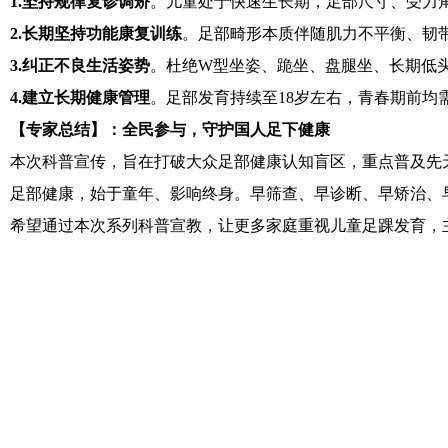
1.
坚持规律复诊调矫
。儿童处于快速生长期，足部尺寸、受力
2.
长期坚持功能康复训练
。足部畸形本质伴随肌力不平衡、韧
3.
纠正不良生活姿势
。杜绝W型坐姿、跪坐、盘腿坐、长期低
4.
建立长期健康管理
。足部发育持续至18岁左右，青春期前
【
专家
总结
】
：全民参与，守护国人足下健康
本次科普宣传，旨在打破大众足部健康认知盲区，重点普及先
足部健康，始于童年、影响终身。早筛查、早诊断、早矫治、
希望通过本次系列科普宣教，让更多家庭重视儿童足踝发育，