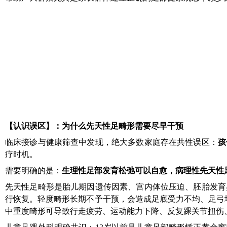
【
认识误区
】
：为什么先天性足畸形需要尽早干预
临床接诊与健康筛查中发现，绝大多数家庭存在
共性
误区：
孩
疗时机。
需要明确的是：
生理性足部发育松弛可以自愈，病理性先天性
先天性足畸形是胎儿期因遗传因素、宫内体位压迫、胚胎发育
行恢复。轻度畸形长期不予干预，会造成足底受力不均、足弓
中重度畸形可导致行走疲劳、运动能力下降、反复踝关节扭伤