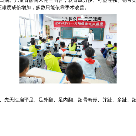
窗口期。儿童骨骼尚未完全闭合，软骨成分多、可塑性强、韧带柔
矫正难度成倍增加，多数只能依靠手术改善。
、先天性扁平足、足外翻、足内翻、跖骨畸形、并趾、多趾
、