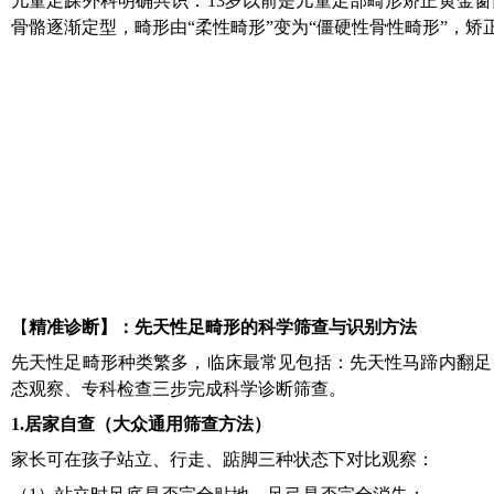
儿童足踝外科明确共识：13岁以前是儿童足部畸形矫正黄金
骨骼逐渐定型，畸形由“柔性畸形”变为“僵硬性骨性畸形”，
【
精准诊断
】
：先天性足畸形的科学筛查与识别方法
先天性足畸形种类繁多，临床最常见包括：先天性马蹄内翻足
态观察、专科检查三步完成科学诊断筛查。
1.
居家自查（大众通用筛查方法）
家长可在孩子站立、行走、踮脚三种状态下对比观察：