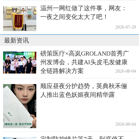
温州一网红做了这件事，网友：
一夜之间变化太大了吧！
2026-07-29
最新资讯
磅策医疗×高岚GROLAND首秀广
州发博会，共建AI头皮毛发健康
全链路解决方案
2026-08-04
顺应昼夜分护趋势，英典秋禾俪
人推出蓝色妖姬夜间精华露
2026-08-04