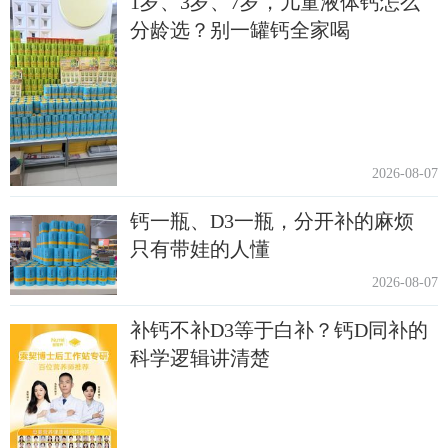
1岁、3岁、7岁，儿童液体钙怎么
分龄选？别一罐钙全家喝
2026-08-07
钙一瓶、D3一瓶，分开补的麻烦
只有带娃的人懂
2026-08-07
补钙不补D3等于白补？钙D同补的
科学逻辑讲清楚