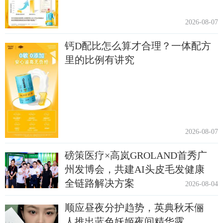
2026-08-07
钙D配比怎么算才合理？一体配方
里的比例有讲究
2026-08-07
磅策医疗×高岚GROLAND首秀广
州发博会，共建AI头皮毛发健康
全链路解决方案
2026-08-04
顺应昼夜分护趋势，英典秋禾俪
人推出蓝色妖姬夜间精华露