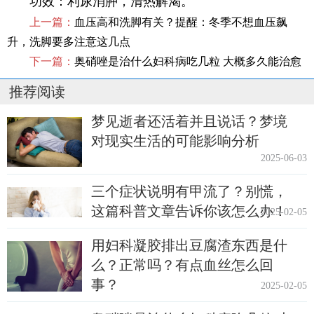
功效：利尿消肿，清热解渴。
上一篇：
血压高和洗脚有关？提醒：冬季不想血压飙
升，洗脚要多注意这几点
下一篇：
奥硝唑是治什么妇科病吃几粒 大概多久能治愈
推荐阅读
梦见逝者还活着并且说话？梦境
对现实生活的可能影响分析
2025-06-03
三个症状说明有甲流了？别慌，
这篇科普文章告诉你该怎么办！
2025-02-05
用妇科凝胶排出豆腐渣东西是什
么？正常吗？有点血丝怎么回
事？
2025-02-05