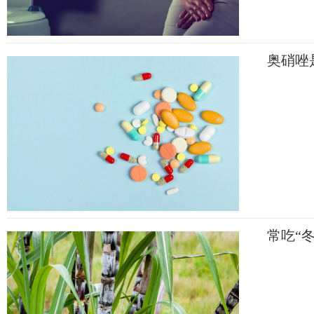
奥硝唑
常吃“