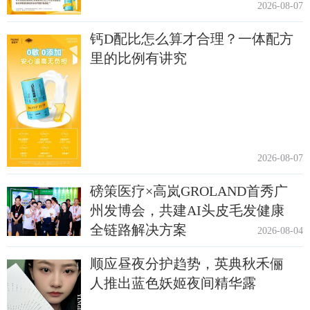
2026-08-07
钙D配比怎么算才合理？一体配方
里的比例有讲究
2026-08-07
磅策医疗×高岚GROLAND首秀广
州发博会，共建AI头皮毛发健康
全链路解决方案
2026-08-04
顺应昼夜分护趋势，英典秋禾俪
人推出蓝色妖姬夜间精华露