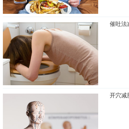
催吐法
开穴减